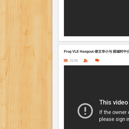
Frog VLE Hangout-崇文华小与 槟城时中
21:55