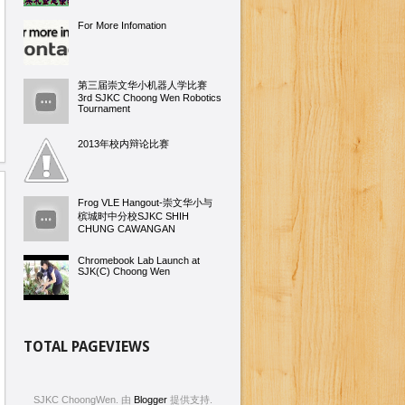
For More Infomation
第三届崇文华小机器人学比赛
3rd SJKC Choong Wen Robotics
Tournament
2013年校内辩论比赛
Frog VLE Hangout-崇文华小与
槟城时中分校SJKC SHIH
CHUNG CAWANGAN
Chromebook Lab Launch at
SJK(C) Choong Wen
TOTAL PAGEVIEWS
SJKC ChoongWen. 由
Blogger
提供支持.