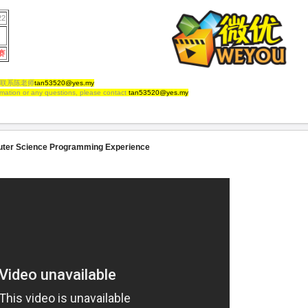
22
赛
联系陈老师
tan53520@yes.my
rmation or any questions, please contact
tan53520@yes.my
uter Science Programming Experience